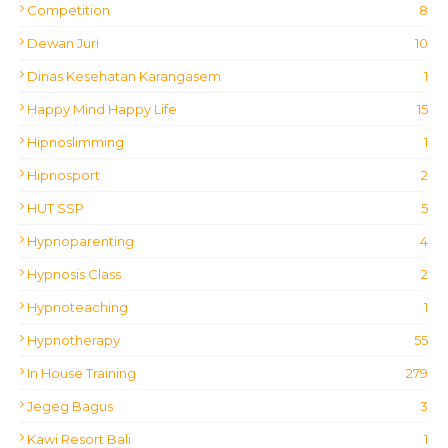
Competition
8
Dewan Juri
10
Dinas Kesehatan Karangasem
1
Happy Mind Happy Life
15
Hipnoslimming
1
Hipnosport
2
HUT SSP
5
Hypnoparenting
4
Hypnosis Class
2
Hypnoteaching
1
Hypnotherapy
55
In House Training
279
Jegeg Bagus
3
Kawi Resort Bali
1