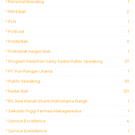
Personal Branding
1
PKHI Bali
2
PLN
1
Podcast
1
Polda Bali
3
Politeknik Negeri Bali
1
Program Pelatihan Santy Sastra Public Speaking
27
PT. Puri Pangan Utama
1
Public Speaking
121
Radar Bali
321
RS Jiwa Manah Shanti Mahottama Bangli
1
Sekolah Tnggi Farmasi Mahaganesha
1
Service Excellence
4
Service Exelellence
1