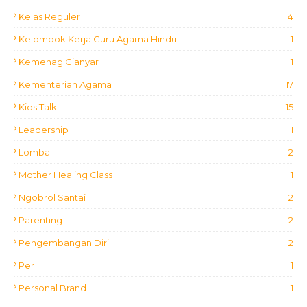
Kelas Reguler
4
Kelompok Kerja Guru Agama Hindu
1
Kemenag Gianyar
1
Kementerian Agama
17
Kids Talk
15
Leadership
1
Lomba
2
Mother Healing Class
1
Ngobrol Santai
2
Parenting
2
Pengembangan Diri
2
Per
1
Personal Brand
1