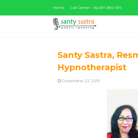
Home
Call Center : +62 811-380-675
Santy Sastra, Resm
Hypnotherapist
Desember 23, 2019