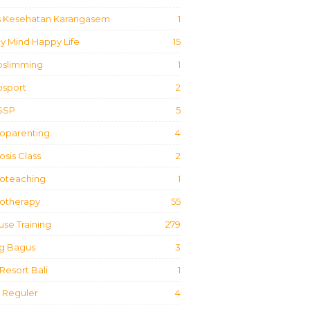
s Kesehatan Karangasem
1
y Mind Happy Life
15
oslimming
1
osport
2
SSP
5
oparenting
4
sis Class
2
oteaching
1
otherapy
55
use Training
279
g Bagus
3
Resort Bali
1
 Reguler
4