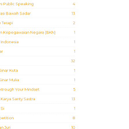
s Public Speaking
4
masi Bawah Sadar
13
 Terapi
2
n Kepegawaian Negara (BKN)
1
 Indonesia
1
ar
1
32
inar Kuta
1
inar Mulia
1
ktrough Your Mindset
5
Karya Santy Sastra
13
Si
1
etition
8
n Juri
10