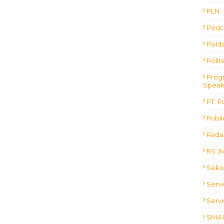
PLN
Podc
Polda
Polit
Progr
Speak
PT. P
Publ
Radar
RS J
Seko
Servi
Servi
SMA 