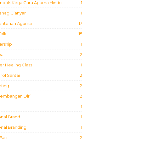
mpok Kerja Guru Agama Hindu
1
nag Gianyar
1
nterian Agama
17
Talk
15
ership
1
ba
2
r Healing Class
1
ol Santai
2
nting
2
embangan Diri
2
1
onal Brand
1
nal Branding
1
Bali
2