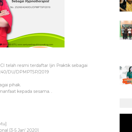
CI telah resmi terdaftar Ijin Praktik sebagai
/4240/DU/DPMPTSP/2019
agai pihak.
nfaat kepada sesama. .
btu]
onal [3-5 Jan' 2020]