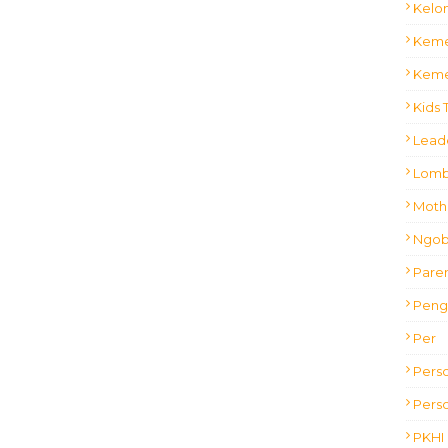
Kelo
Keme
Keme
Kids 
Lead
Lom
Mothe
Ngobr
Pare
Peng
Per
Pers
Perso
PKHI 