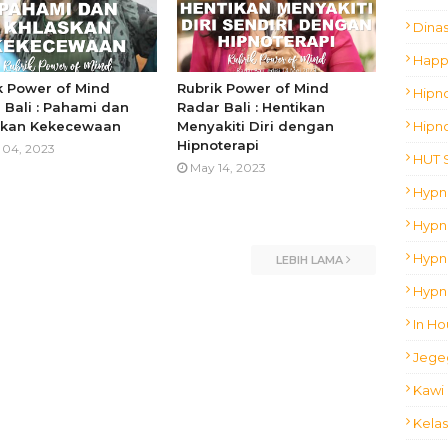
Dina
Happ
k Power of Mind
Rubrik Power of Mind
Hipn
 Bali : Pahami dan
Radar Bali : Hentikan
skan Kekecewaan
Menyakiti Diri dengan
Hipn
Hipnoterapi
 04, 2023
HUT 
May 14, 2023
Hypn
Hypno
Hypn
LEBIH LAMA
Hypn
In Ho
Jege
Kawi 
Kelas