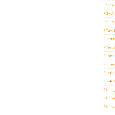
SMA 
SMA 
SSP 
Talk
Terun
Test 
The 
Times
Train
TVRI 
Ulan
Unive
Unive