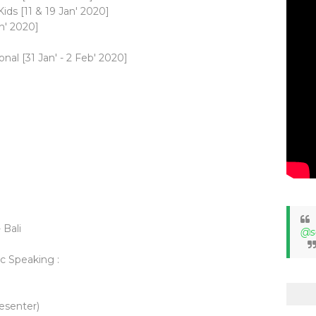
ids [11 & 19 Jan' 2020]
n' 2020]
nal [31 Jan' - 2 Feb' 2020]
 Bali
@s
c Speaking :
esenter)