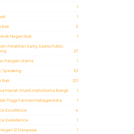
1
ast
1
 Bali
3
eknik Negeri Bali
1
am Pelatihan Santy Sastra Public
ing
27
uri Pangan Utama
1
ic Speaking
121
 Bali
321
iwa Manah Shanti Mahottama Bangli
1
lah Tnggi Farmasi Mahaganesha
1
ce Excellence
4
ce Exelellence
1
Negeri 12 Denpasar
1