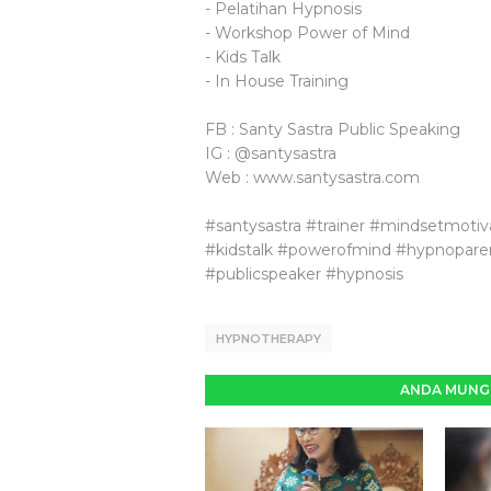
- Pelatihan Hypnosis
- Workshop Power of Mind
- Kids Talk
- In House Training
FB : Santy Sastra Public Speaking
IG : @santysastra
Web : www.santysastra.com
#santysastra #trainer #mindsetmoti
#kidstalk #powerofmind #hypnopare
#publicspeaker #hypnosis
HYPNOTHERAPY
ANDA MUNGK