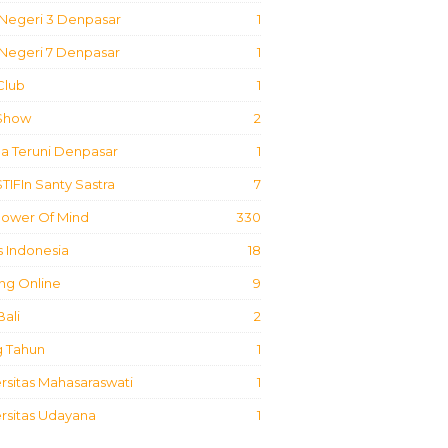
Negeri 3 Denpasar
1
Negeri 7 Denpasar
1
Club
1
 Show
2
a Teruni Denpasar
1
STIFIn Santy Sastra
7
Power Of Mind
330
 Indonesia
18
ing Online
9
Bali
2
g Tahun
1
rsitas Mahasaraswati
1
rsitas Udayana
1