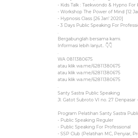
- Kids Talk : Taekwondo & Hypno For K
- Workshop The Power of Mind [12 Ja
- Hypnosis Class [26 Jan' 2020]
- 3 Days Public Speaking For Professio
.
Bergabunglah bersama kami.
Informasi lebih lanjut.. 👇👇
.
WA 0811380675
atau klik wa.me/62811380675
atau klik wa.me/62811380675
atau klik wa.me/62811380675
.
Santy Sastra Public Speaking
Jl. Gatot Subroto VI no. 27 Denpasar -
Program Pelatihan Santy Sastra Publi
- Public Speaking Reguler
- Public Speaking For Professional
- SSP Club (Pelatihan MC, Penyiar, Pr