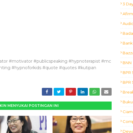
3 Day
Afir
Audio
Bada
Bank
Bazz
vator #motivator #publicspeaking #hypnoterapist #mc
BNN
nting #hypnoforkids #quote #quotes #kutipan
BPR S
BPR S
Brea
Buku 
IN MENYUKAI POSTINGAN INI
Ciam 
Comp
Dewa