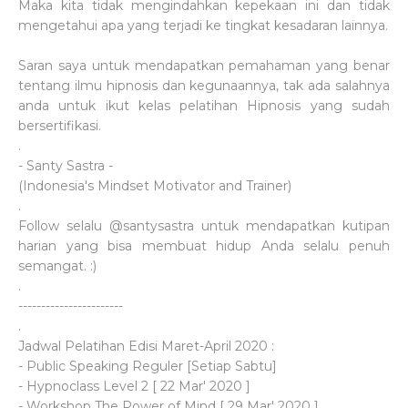
Maka kita tidak mengindahkan kepekaan ini dan tidak
mengetahui apa yang terjadi ke tingkat kesadaran lainnya.
Saran saya untuk mendapatkan pemahaman yang benar
tentang ilmu hipnosis dan kegunaannya, tak ada salahnya
anda untuk ikut kelas pelatihan Hipnosis yang sudah
bersertifikasi.
.
- Santy Sastra -
(Indonesia's Mindset Motivator and Trainer)
.
Follow selalu @santysastra untuk mendapatkan kutipan
harian yang bisa membuat hidup Anda selalu penuh
semangat. :)
.
-----------------------
.
Jadwal Pelatihan Edisi Maret-April 2020 :
- Public Speaking Reguler [Setiap Sabtu]
- Hypnoclass Level 2 [ 22 Mar' 2020 ]
- Workshop The Power of Mind [ 29 Mar' 2020 ]