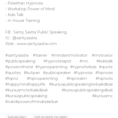
- Pelatihan Hypnosis
- Workshop Power of Mind
- Kids Talk
- In House Training
FB : Santy Sastra Public Speaking
IG : @santysastra
Web : www.santysastra.com
#santysastra #trainer #mindsetmotivator #motivator
#publicspeaking #hypnoterapist #mc #kidstalk
#powerofmind #hypnoparenting #hypnoforkids #quote
#quotes #kutipan #publicspeaker #hypnosis #hipnosis
#hipno #hipnoparenting #hipnoslim #hipnotis
#happymindhappylife #kursuspublicspeakingterbaikdibali
#kursusmcterbaikdibali #kursuspublicspeakingdibali
#kursuspublicspeaking #kursusmc
#rubrikpowerofmindradarbali
RADAR BALI
THE POWER OF MIND