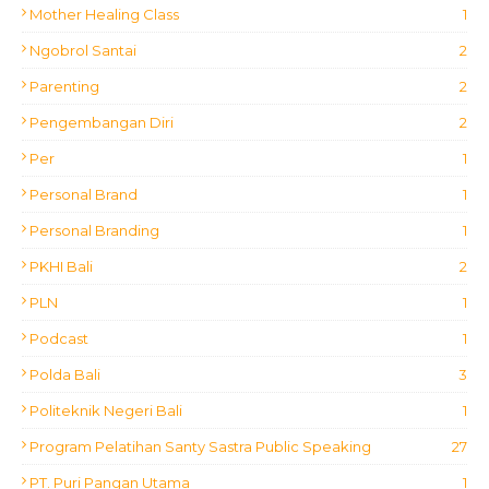
Mother Healing Class
1
Ngobrol Santai
2
Parenting
2
Pengembangan Diri
2
Per
1
Personal Brand
1
Personal Branding
1
PKHI Bali
2
PLN
1
Podcast
1
Polda Bali
3
Politeknik Negeri Bali
1
Program Pelatihan Santy Sastra Public Speaking
27
PT. Puri Pangan Utama
1