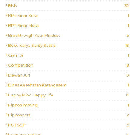
BNN
32
BPR Sinar Kuta
1
BPR Sinar Mulia
1
Breaktrough Your Mindset
5
Buku Karya Santy Sastra
13
Ciam Si
1
Competition
8
Dewan Juri
10
Dinas Kesehatan Karangasem
1
Happy Mind Happy Life
15
Hipnoslimming
1
Hipnosport
2
HUT SSP
5
Hypnoparenting
4