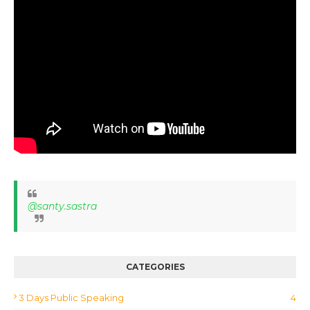
@santy.sastra
CATEGORIES
3 Days Public Speaking
4