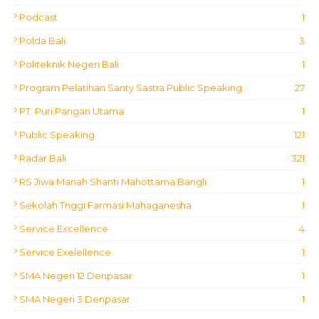
Podcast
1
Polda Bali
3
Politeknik Negeri Bali
1
Program Pelatihan Santy Sastra Public Speaking
27
PT. Puri Pangan Utama
1
Public Speaking
121
Radar Bali
321
RS Jiwa Manah Shanti Mahottama Bangli
1
Sekolah Tnggi Farmasi Mahaganesha
1
Service Excellence
4
Service Exelellence
1
SMA Negeri 12 Denpasar
1
SMA Negeri 3 Denpasar
1