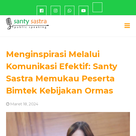
Menginspirasi Melalui
Komunikasi Efektif: Santy
Sastra Memukau Peserta
Bimtek Kebijakan Ormas
Maret 18, 2024