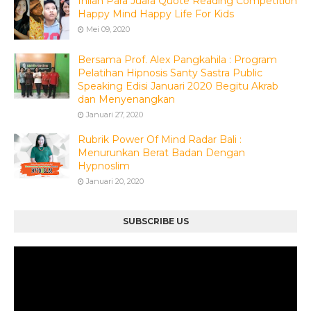
Inilah Para Juara Quote Reading Competition
Happy Mind Happy Life For Kids
Mei 09, 2020
Bersama Prof. Alex Pangkahila : Program
Pelatihan Hipnosis Santy Sastra Public
Speaking Edisi Januari 2020 Begitu Akrab
dan Menyenangkan
Januari 27, 2020
Rubrik Power Of Mind Radar Bali :
Menurunkan Berat Badan Dengan
Hypnoslim
Januari 20, 2020
SUBSCRIBE US