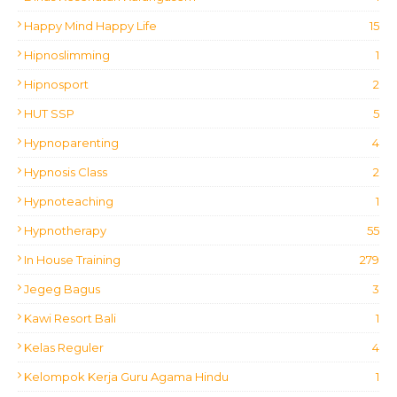
Happy Mind Happy Life
15
Hipnoslimming
1
Hipnosport
2
HUT SSP
5
Hypnoparenting
4
Hypnosis Class
2
Hypnoteaching
1
Hypnotherapy
55
In House Training
279
Jegeg Bagus
3
Kawi Resort Bali
1
Kelas Reguler
4
Kelompok Kerja Guru Agama Hindu
1