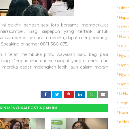
Dina
Happ
ini diakhiri dengan sesi foto bersama, memperkuat
Hipn
narasumber. Bagi siapapun yang tertarik untuk
Hipn
narasumber dalam acara mereka, dapat menghubungi
c Speaking di nomor 0811-380-675.
HUT 
an I telah membuka pintu wawasan baru bagi para
Hypn
dung. Dengan ilmu dan semangat yang diterima dari
Hypno
an mereka dapat melangkah lebih jauh dalam meraih
Hypn
Hypn
In Ho
Jege
IN MENYUKAI POSTINGAN INI
Kawi 
Kelas