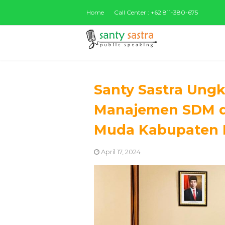
Home
Call Center : +62 811-380-675
Santy Sastra Ungk
Manajemen SDM di
Muda Kabupaten 
April 17, 2024