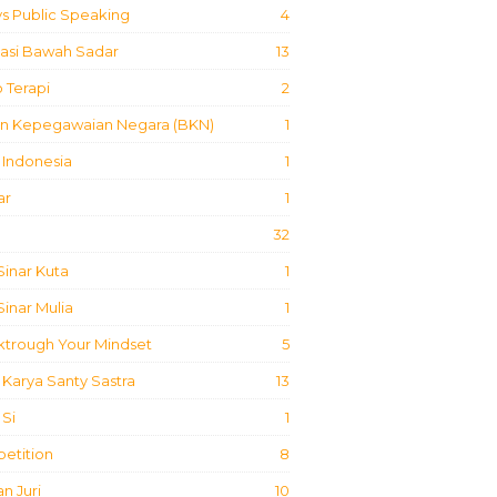
s Public Speaking
4
masi Bawah Sadar
13
 Terapi
2
n Kepegawaian Negara (BKN)
1
 Indonesia
1
ar
1
32
inar Kuta
1
inar Mulia
1
ktrough Your Mindset
5
Karya Santy Sastra
13
Si
1
etition
8
n Juri
10