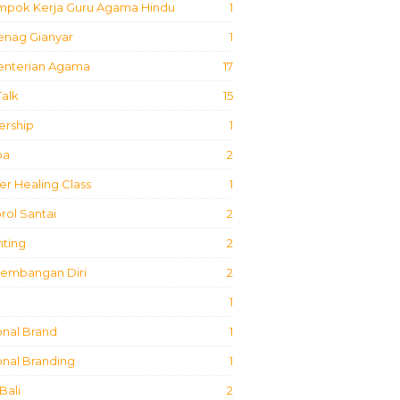
mpok Kerja Guru Agama Hindu
1
nag Gianyar
1
nterian Agama
17
Talk
15
ership
1
ba
2
r Healing Class
1
ol Santai
2
nting
2
embangan Diri
2
1
onal Brand
1
nal Branding
1
Bali
2