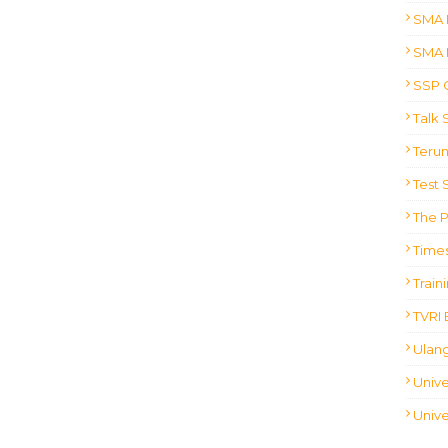
SMA 
SMA 
SSP 
Talk
Terun
Test 
The 
Times
Train
TVRI 
Ulan
Unive
Unive