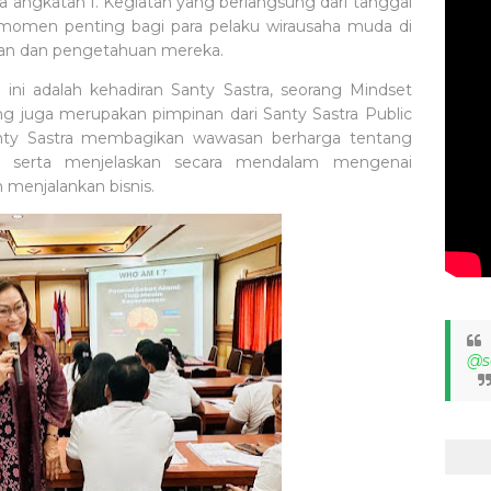
 angkatan I. Kegiatan yang berlangsung dari tanggal
i momen penting bagi para pelaku wirausaha muda di
an dan pengetahuan mereka.
 ini adalah kehadiran Santy Sastra, seorang Mindset
ang juga merupakan pimpinan dari Santy Sastra Public
Santy Sastra membagikan wawasan berharga tentang
ja", serta menjelaskan secara mendalam mengenai
menjalankan bisnis.
@s