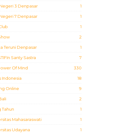
Negeri 3 Denpasar
1
Negeri 7 Denpasar
1
Club
1
 Show
2
a Teruni Denpasar
1
STIFIn Santy Sastra
7
Power Of Mind
330
 Indonesia
18
ing Online
9
Bali
2
g Tahun
1
rsitas Mahasaraswati
1
rsitas Udayana
1