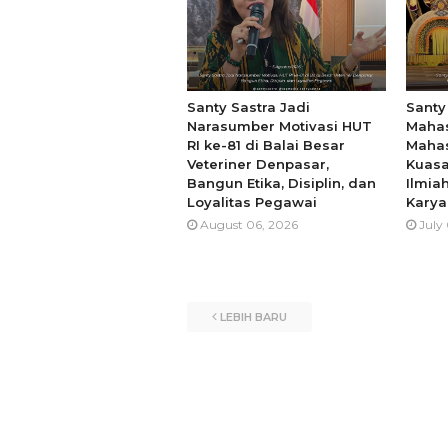
Santy Sastra Jadi
Santy
Narasumber Motivasi HUT
Mahas
RI ke-81 di Balai Besar
Mahas
Veteriner Denpasar,
Kuasa
Bangun Etika, Disiplin, dan
Ilmia
Loyalitas Pegawai
Karya
August 06, 2026
July
LEBIH BARU