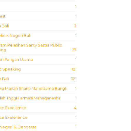
1
ast
1
 Bali
3
eknik Negeri Bali
1
am Pelatihan Santy Sastra Public
ing
27
uri Pangan Utama
1
ic Speaking
121
 Bali
321
iwa Manah Shanti Mahottama Bangli
1
lah Tnggi Farmasi Mahaganesha
1
ce Excellence
4
ce Exelellence
1
Negeri 12 Denpasar
1