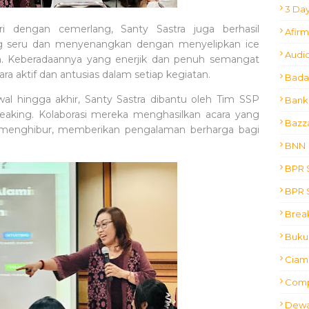
3 Day
 dengan cemerlang, Santy Sastra juga berhasil
Afir
ng seru dan menyenangkan dengan menyelipkan ice
Audio
ihan. Keberadaannya yang enerjik dan penuh semangat
ra aktif dan antusias dalam setiap kegiatan.
Bada
l hingga akhir, Santy Sastra dibantu oleh Tim SSP
Bank
Speaking. Kolaborasi mereka menghasilkan acara yang
Bazz
a menghibur, memberikan pengalaman berharga bagi
BNN
BPR S
BPR S
Brea
Buku 
Ciam 
Comp
Dewa