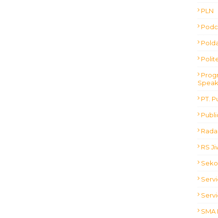
PLN
Podc
Polda
Polit
Progr
Speak
PT. P
Publ
Radar
RS J
Seko
Servi
Servi
SMA 