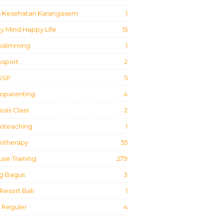
s Kesehatan Karangasem
1
y Mind Happy Life
15
oslimming
1
osport
2
SSP
5
oparenting
4
sis Class
2
oteaching
1
otherapy
55
use Training
279
g Bagus
3
Resort Bali
1
 Reguler
4