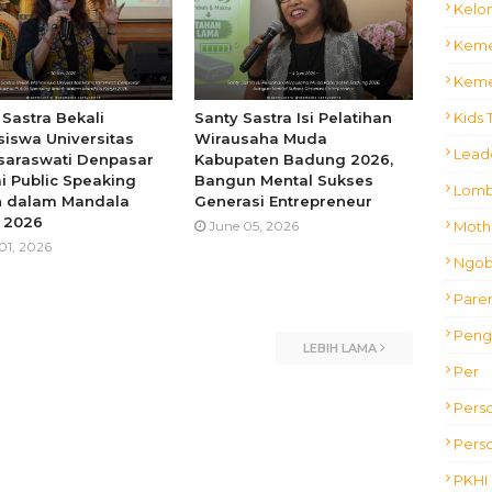
Kelo
Keme
Keme
Kids 
 Sastra Bekali
Santy Sastra Isi Pelatihan
iswa Universitas
Wirausaha Muda
Lead
araswati Denpasar
Kabupaten Badung 2026,
i Public Speaking
Bangun Mental Sukses
Lom
h dalam Mandala
Generasi Entrepreneur
 2026
Mothe
June 05, 2026
 01, 2026
Ngobr
Pare
Peng
LEBIH LAMA
Per
Pers
Perso
PKHI 