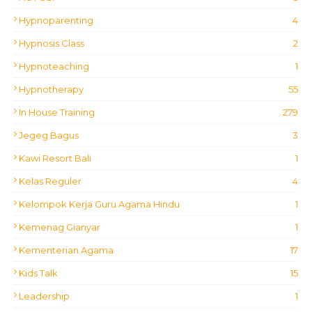
Hypnoparenting
4
Hypnosis Class
2
Hypnoteaching
1
Hypnotherapy
55
In House Training
279
Jegeg Bagus
3
Kawi Resort Bali
1
Kelas Reguler
4
Kelompok Kerja Guru Agama Hindu
1
Kemenag Gianyar
1
Kementerian Agama
17
Kids Talk
15
Leadership
1