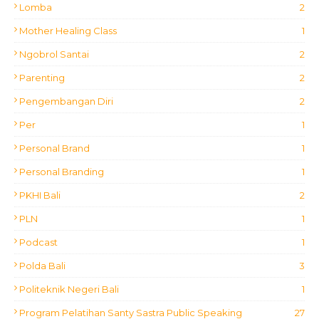
Lomba
2
Mother Healing Class
1
Ngobrol Santai
2
Parenting
2
Pengembangan Diri
2
Per
1
Personal Brand
1
Personal Branding
1
PKHI Bali
2
PLN
1
Podcast
1
Polda Bali
3
Politeknik Negeri Bali
1
Program Pelatihan Santy Sastra Public Speaking
27