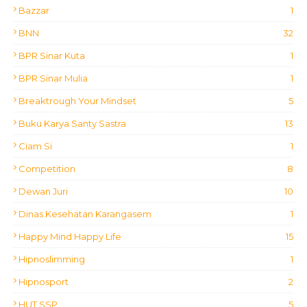
Bazzar
1
BNN
32
BPR Sinar Kuta
1
BPR Sinar Mulia
1
Breaktrough Your Mindset
5
Buku Karya Santy Sastra
13
Ciam Si
1
Competition
8
Dewan Juri
10
Dinas Kesehatan Karangasem
1
Happy Mind Happy Life
15
Hipnoslimming
1
Hipnosport
2
HUT SSP
5