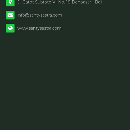
Jl. Gatot Subroto VI No. 19 Denpasar - Bali
info@santysastra.com
www.santysastra.com