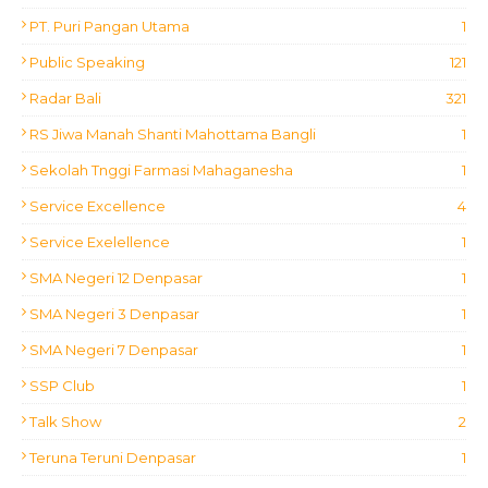
PT. Puri Pangan Utama
1
Public Speaking
121
Radar Bali
321
RS Jiwa Manah Shanti Mahottama Bangli
1
Sekolah Tnggi Farmasi Mahaganesha
1
Service Excellence
4
Service Exelellence
1
SMA Negeri 12 Denpasar
1
SMA Negeri 3 Denpasar
1
SMA Negeri 7 Denpasar
1
SSP Club
1
Talk Show
2
Teruna Teruni Denpasar
1