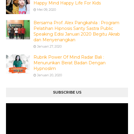
Happy Mind Happy Life For Kids
Mei 09, 2020
Bersama Prof. Alex Pangkahila : Program
Pelatihan Hipnosis Santy Sastra Public
Speaking Edisi Januari 2020 Begitu Akrab
dan Menyenangkan
Januari 27, 2020
Rubrik Power Of Mind Radar Bali :
Menurunkan Berat Badan Dengan
Hypnoslim
Januari 20, 2020
SUBSCRIBE US