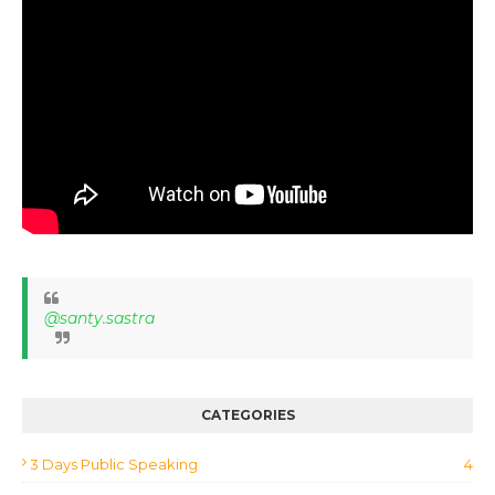
@santy.sastra
CATEGORIES
3 Days Public Speaking
4