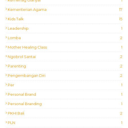
Kemenag Gianyar
1
Kementerian Agama
17
Kids Talk
15
Leadership
1
Lomba
2
Mother Healing Class
1
Ngobrol Santai
2
Parenting
2
Pengembangan Diri
2
Per
1
Personal Brand
1
Personal Branding
1
PKHI Bali
2
PLN
1