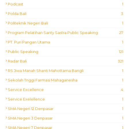
Podcast
1
Polda Bali
3
Politeknik Negeri Bali
1
Program Pelatihan Santy Sastra Public Speaking
27
PT. Puri Pangan Utama
1
Public Speaking
121
Radar Bali
321
RS Jiwa Manah Shanti Mahottama Bangli
1
Sekolah Tnggi Farmasi Mahaganesha
1
Service Excellence
4
Service Exelellence
1
SMA Negeri 12 Denpasar
1
SMA Negeri 3 Denpasar
1
SMA Negeri 7 Denpasar
1