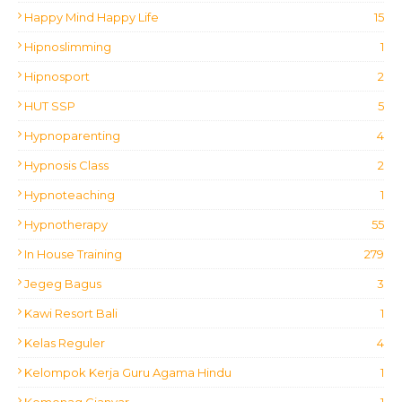
Happy Mind Happy Life
15
Hipnoslimming
1
Hipnosport
2
HUT SSP
5
Hypnoparenting
4
Hypnosis Class
2
Hypnoteaching
1
Hypnotherapy
55
In House Training
279
Jegeg Bagus
3
Kawi Resort Bali
1
Kelas Reguler
4
Kelompok Kerja Guru Agama Hindu
1