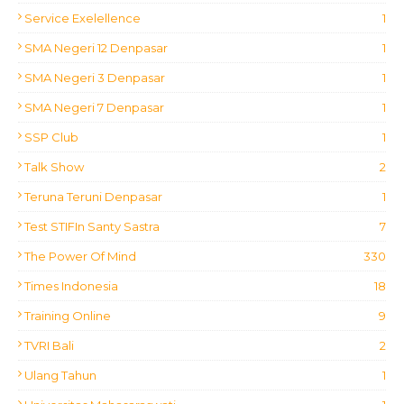
Service Exelellence
1
SMA Negeri 12 Denpasar
1
SMA Negeri 3 Denpasar
1
SMA Negeri 7 Denpasar
1
SSP Club
1
Talk Show
2
Teruna Teruni Denpasar
1
Test STIFIn Santy Sastra
7
The Power Of Mind
330
Times Indonesia
18
Training Online
9
TVRI Bali
2
Ulang Tahun
1