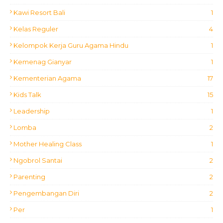
Kawi Resort Bali
1
Kelas Reguler
4
Kelompok Kerja Guru Agama Hindu
1
Kemenag Gianyar
1
Kementerian Agama
17
Kids Talk
15
Leadership
1
Lomba
2
Mother Healing Class
1
Ngobrol Santai
2
Parenting
2
Pengembangan Diri
2
Per
1