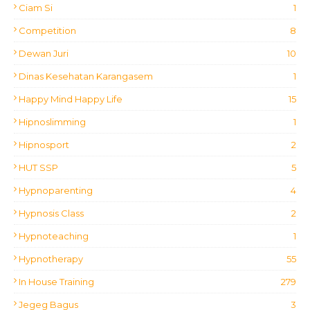
Ciam Si
1
Competition
8
Dewan Juri
10
Dinas Kesehatan Karangasem
1
Happy Mind Happy Life
15
Hipnoslimming
1
Hipnosport
2
HUT SSP
5
Hypnoparenting
4
Hypnosis Class
2
Hypnoteaching
1
Hypnotherapy
55
In House Training
279
Jegeg Bagus
3