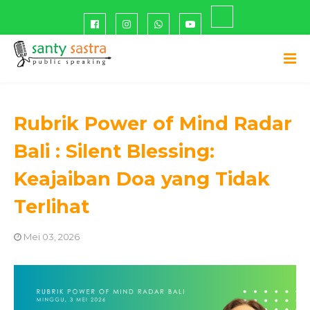
Rubrik Power of Mind Radar
Bali : Silent Blessing:
Keajaiban Doa yang Tidak
Terlihat
Mei 03, 2026