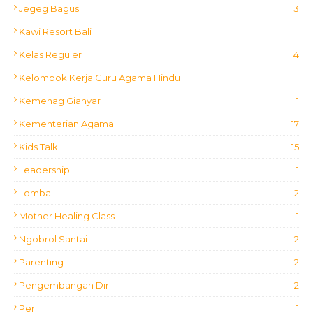
Jegeg Bagus
3
Kawi Resort Bali
1
Kelas Reguler
4
Kelompok Kerja Guru Agama Hindu
1
Kemenag Gianyar
1
Kementerian Agama
17
Kids Talk
15
Leadership
1
Lomba
2
Mother Healing Class
1
Ngobrol Santai
2
Parenting
2
Pengembangan Diri
2
Per
1