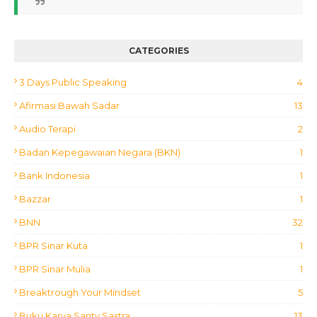
CATEGORIES
3 Days Public Speaking
4
Afirmasi Bawah Sadar
13
Audio Terapi
2
Badan Kepegawaian Negara (BKN)
1
Bank Indonesia
1
Bazzar
1
BNN
32
BPR Sinar Kuta
1
BPR Sinar Mulia
1
Breaktrough Your Mindset
5
Buku Karya Santy Sastra
13