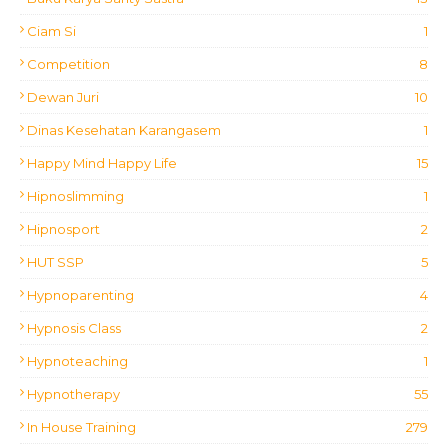
Ciam Si
1
Competition
8
Dewan Juri
10
Dinas Kesehatan Karangasem
1
Happy Mind Happy Life
15
Hipnoslimming
1
Hipnosport
2
HUT SSP
5
Hypnoparenting
4
Hypnosis Class
2
Hypnoteaching
1
Hypnotherapy
55
In House Training
279