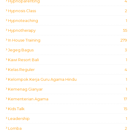
Hypnoparenting
4
Hypnosis Class
2
Hypnoteaching
1
Hypnotherapy
55
In House Training
279
Jegeg Bagus
3
Kawi Resort Bali
1
Kelas Reguler
4
Kelompok Kerja Guru Agama Hindu
1
Kemenag Gianyar
1
Kementerian Agama
17
Kids Talk
15
Leadership
1
Lomba
2