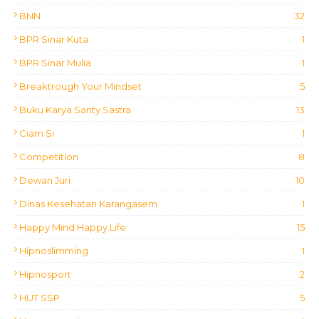
BNN
32
BPR Sinar Kuta
1
BPR Sinar Mulia
1
Breaktrough Your Mindset
5
Buku Karya Santy Sastra
13
Ciam Si
1
Competition
8
Dewan Juri
10
Dinas Kesehatan Karangasem
1
Happy Mind Happy Life
15
Hipnoslimming
1
Hipnosport
2
HUT SSP
5