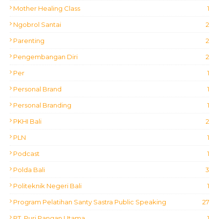
Mother Healing Class
1
Ngobrol Santai
2
Parenting
2
Pengembangan Diri
2
Per
1
Personal Brand
1
Personal Branding
1
PKHI Bali
2
PLN
1
Podcast
1
Polda Bali
3
Politeknik Negeri Bali
1
Program Pelatihan Santy Sastra Public Speaking
27
PT. Puri Pangan Utama
1