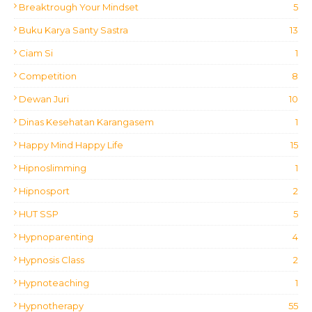
Breaktrough Your Mindset
5
Buku Karya Santy Sastra
13
Ciam Si
1
Competition
8
Dewan Juri
10
Dinas Kesehatan Karangasem
1
Happy Mind Happy Life
15
Hipnoslimming
1
Hipnosport
2
HUT SSP
5
Hypnoparenting
4
Hypnosis Class
2
Hypnoteaching
1
Hypnotherapy
55