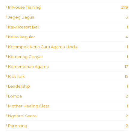
In House Training
279
Jegeg Bagus
3
Kawi Resort Bali
1
Kelas Reguler
4
Kelompok Kerja Guru Agama Hindu
1
Kemenag Gianyar
1
Kementerian Agama
17
Kids Talk
15
Leadership
1
Lomba
2
Mother Healing Class
1
Ngobrol Santai
2
Parenting
2