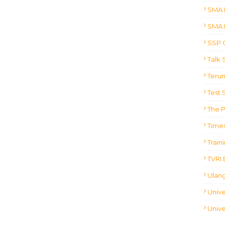
SMA 
SMA 
SSP 
Talk
Terun
Test 
The 
Times
Train
TVRI 
Ulan
Unive
Unive