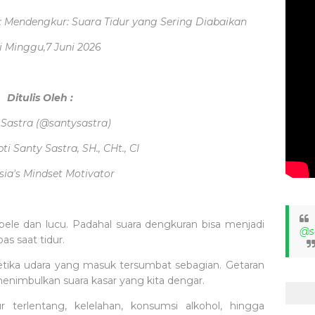
 : Mendengkur: Suara Tidur yang Sering Diabaikan
i Minggu,7 Juni 2026
Ditulis Oleh :
 Sastra (@santysastra)
i Santy Sastra, SH., CHt., CI
sia's Mindset Motivator
ele dan lucu. Padahal suara dengkuran bisa menjadi
@s
s saat tidur.
etika udara yang masuk tersumbat sebagian. Getaran
menimbulkan suara kasar yang kita dengar.
 terlentang, kelelahan, konsumsi alkohol, hingga