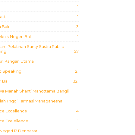
1
ast
1
 Bali
3
eknik Negeri Bali
1
am Pelatihan Santy Sastra Public
ing
27
uri Pangan Utama
1
ic Speaking
121
 Bali
321
iwa Manah Shanti Mahottama Bangli
1
lah Tnggi Farmasi Mahaganesha
1
ce Excellence
4
ce Exelellence
1
Negeri 12 Denpasar
1