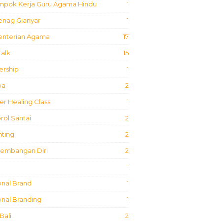
mpok Kerja Guru Agama Hindu
1
nag Gianyar
1
nterian Agama
17
Talk
15
ership
1
ba
2
r Healing Class
1
ol Santai
2
nting
2
embangan Diri
2
1
onal Brand
1
nal Branding
1
Bali
2