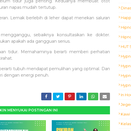
belum tidur juga penting. Keduanya membuat otot
luran napas mudah tertutup.
Dina
Happ
eran. Lemak berlebih di leher dapat menekan saluran
Hipn
 mengganggu, sebaiknya konsultasikan ke dokter.
Hipn
ukan apakah ada gangguan serius.
HUT 
an tidur. Memahaminya berarti memberi perhatian
Hypn
irahat.
Hypno
berarti tubuh mendapat pemulihan yang optimal. Dan
ari dengan energi penuh.
Hypn
Hypn
In Ho
Jege
IN MENYUKAI POSTINGAN INI
Kawi 
Kelas