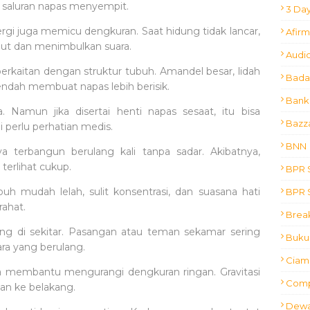
 saluran napas menyempit.
3 Day
rgi juga memicu dengkuran. Saat hidung tidak lancar,
Afir
ut dan menimbulkan suara.
Audio
rkaitan dengan struktur tubuh. Amandel besar, lidah
Bada
rendah membuat napas lebih berisik.
Bank
 Namun jika disertai henti napas sesaat, itu bisa
Bazz
i perlu perhatian medis.
BNN
 terbangun berulang kali tanpa sadar. Akibatnya,
 terlihat cukup.
BPR S
uh mudah lelah, sulit konsentrasi, dan suasana hati
BPR S
rahat.
Brea
 di sekitar. Pasangan atau teman sekamar sering
Buku 
ara yang berulang.
Ciam 
sa membantu mengurangi dengkuran ringan. Gravitasi
Comp
kan ke belakang.
Dewa