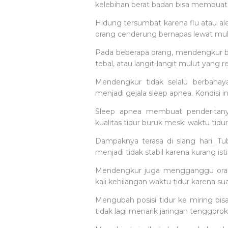
kelebihan berat badan bisa membuat
Hidung tersumbat karena flu atau ale
orang cenderung bernapas lewat mul
Pada beberapa orang, mendengkur be
tebal, atau langit-langit mulut yang 
Mendengkur tidak selalu berbahaya.
menjadi gejala sleep apnea. Kondisi in
Sleep apnea membuat penderitanya
kualitas tidur buruk meski waktu tidur
Dampaknya terasa di siang hari. Tub
menjadi tidak stabil karena kurang isti
Mendengkur juga mengganggu orang
kali kehilangan waktu tidur karena su
Mengubah posisi tidur ke miring bi
tidak lagi menarik jaringan tenggoro