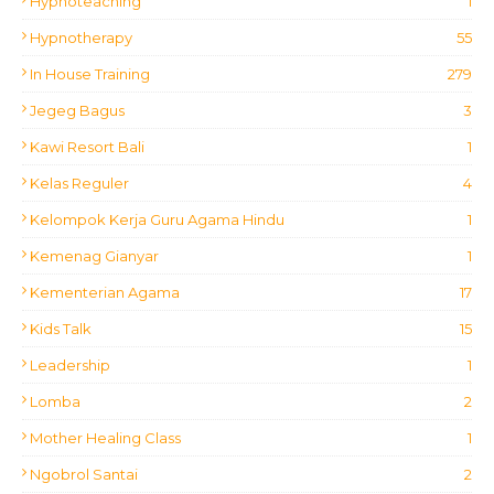
Hypnoteaching
1
Hypnotherapy
55
In House Training
279
Jegeg Bagus
3
Kawi Resort Bali
1
Kelas Reguler
4
Kelompok Kerja Guru Agama Hindu
1
Kemenag Gianyar
1
Kementerian Agama
17
Kids Talk
15
Leadership
1
Lomba
2
Mother Healing Class
1
Ngobrol Santai
2