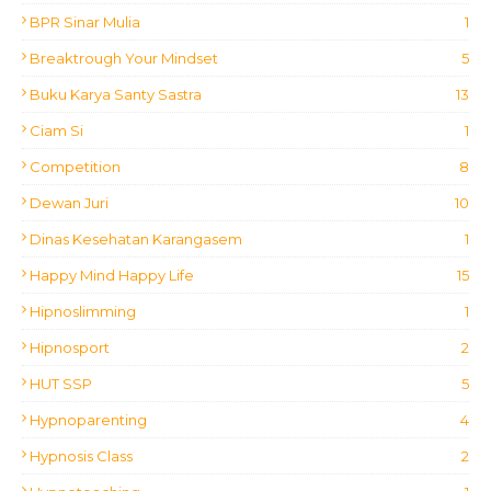
BPR Sinar Mulia
1
Breaktrough Your Mindset
5
Buku Karya Santy Sastra
13
Ciam Si
1
Competition
8
Dewan Juri
10
Dinas Kesehatan Karangasem
1
Happy Mind Happy Life
15
Hipnoslimming
1
Hipnosport
2
HUT SSP
5
Hypnoparenting
4
Hypnosis Class
2