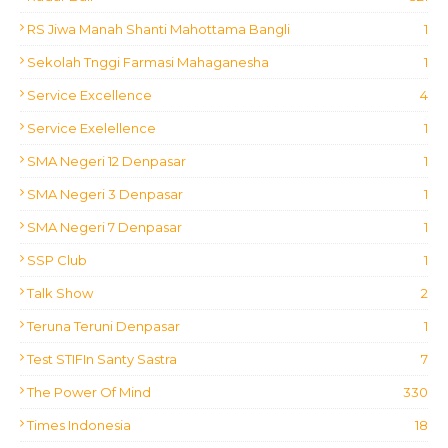
RS Jiwa Manah Shanti Mahottama Bangli
1
Sekolah Tnggi Farmasi Mahaganesha
1
Service Excellence
4
Service Exelellence
1
SMA Negeri 12 Denpasar
1
SMA Negeri 3 Denpasar
1
SMA Negeri 7 Denpasar
1
SSP Club
1
Talk Show
2
Teruna Teruni Denpasar
1
Test STIFIn Santy Sastra
7
The Power Of Mind
330
Times Indonesia
18