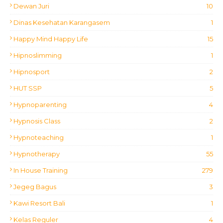
Dewan Juri
10
Dinas Kesehatan Karangasem
1
Happy Mind Happy Life
15
Hipnoslimming
1
Hipnosport
2
HUT SSP
5
Hypnoparenting
4
Hypnosis Class
2
Hypnoteaching
1
Hypnotherapy
55
In House Training
279
Jegeg Bagus
3
Kawi Resort Bali
1
Kelas Reguler
4