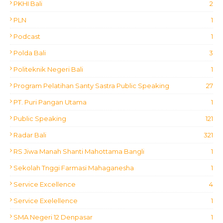
PKHI Bali
2
PLN
1
Podcast
1
Polda Bali
3
Politeknik Negeri Bali
1
Program Pelatihan Santy Sastra Public Speaking
27
PT. Puri Pangan Utama
1
Public Speaking
121
Radar Bali
321
RS Jiwa Manah Shanti Mahottama Bangli
1
Sekolah Tnggi Farmasi Mahaganesha
1
Service Excellence
4
Service Exelellence
1
SMA Negeri 12 Denpasar
1