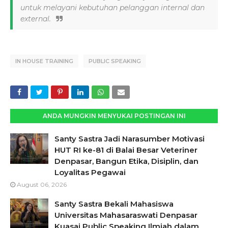
untuk melayani kebutuhan pelanggan internal dan
external.
IN HOUSE TRAINING
PUBLIC SPEAKING
ANDA MUNGKIN MENYUKAI POSTINGAN INI
Santy Sastra Jadi Narasumber Motivasi
HUT RI ke-81 di Balai Besar Veteriner
Denpasar, Bangun Etika, Disiplin, dan
Loyalitas Pegawai
August 06, 2026
Santy Sastra Bekali Mahasiswa
Universitas Mahasaraswati Denpasar
Kuasai Public Speaking Ilmiah dalam