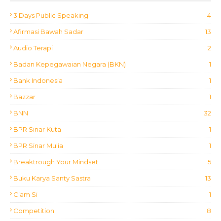
3 Days Public Speaking
4
Afirmasi Bawah Sadar
13
Audio Terapi
2
Badan Kepegawaian Negara (BKN)
1
Bank Indonesia
1
Bazzar
1
BNN
32
BPR Sinar Kuta
1
BPR Sinar Mulia
1
Breaktrough Your Mindset
5
Buku Karya Santy Sastra
13
Ciam Si
1
Competition
8